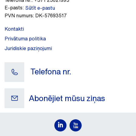
Telefona Nr.:
+371 25621995
E-pasts:
Sūtīt e-pastu
PVN numurs:
DK-57693517
Kontakti
Privātuma politika
Juridiskie paziņojumi
Telefona nr.
Abonējiet mūsu ziņas
Jūsu e-pasts