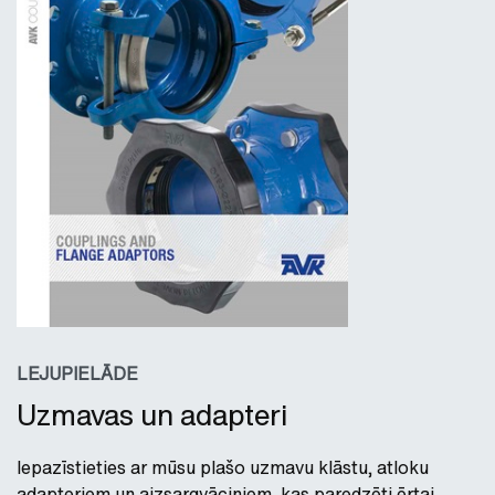
LEJUPIELĀDE
Uzmavas un adapteri
Iepazīstieties ar mūsu plašo uzmavu klāstu, atloku
adapteriem un aizsargvāciņiem, kas paredzēti ērtai