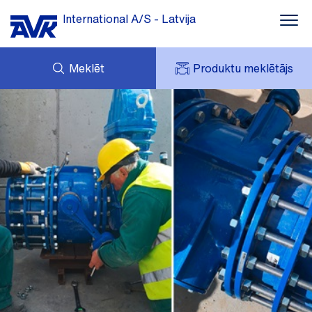
International A/S - Latvija
Meklēt
Produktu meklētājs
GROZS
JAUNUMI
MANS AVK
LEJUPLĀDES
AVK HOLDING (GROUP)
ATSAUCES
CENU LAPA
KONTAKTI
PAR AVK