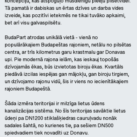
koncepciju, kas atspoguļo mūsdienīgu pieeju pilsētvidei.
Tā pamatā ir dabiskas un ērtas dzīves un darba vides
izveide, kas pozitīvi ietekmēs ne tikai tuvāko apkaimi,
bet arī visu galvaspilsētu.
BudaPart atrodas unikālā vietā - vienā no
populārākajiem Budapeštas rajoniem, netālu no pilsētas
centra, ar trīs kilometrus garu krastmalu gar Donavas
upi. Pie modernā rajona ielām, kas ieskauj topošās
dzīvojamās ēkas, būs izvietotas biroju ēkas. Kvartāls
piedāvā izcilas iespējas gan mājokļu, gan biroju tirgiem,
un dzīvojamo rajonu vidū, šis ir viens no iecienītākajiem
rajoniem Budapeštā.
Šāda izmēra teritorijai ir milzīga lietus ūdens
kanalizācijas sistēma. No šīs teritorijas savāktie lietus
ūdeņi pa DN1200 stiklašķiedras cauruļvadu nonāk
sadales šahtā, no kurienes tie, pa sešiem DN500
spiedvadiem tiek novadīti uz Donavu.