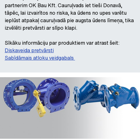
partnerim OK Bau Kft. Cauruļvads iet tieši Donavā,
tāpēc, lai izvairītos no riska, ka ūdens no upes varētu
ieplūst atpakaļ cauruļvadā pie augsta ūdens līmeņa, tika
izvēlēti pretvārsti ar slīpo klapi.
Sīkāku informāciju par produktiem var atrast šeit:
Diskaveida pretvārsti
Sabīdāmais atloku veidgabals