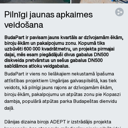
Pilnīgi jaunas apkaimes
veidošana
BudaPart ir pavisam jauns kvartāls ar dzīvojamām ēkām,
biroju ēkām un pakalpojumu zonu. Kopumā tiks
uzbūvēti 600 000 kvadrātmetru, un projekta pirmajai
daļai, mēs esam piegādājuši divus gabalus DN500
diskveida pretvārstus un sešus gabalus DN500
sabīdāmos atloku veidgabalus.
BudaPart ir viens no lielākajiem nekustamā īpašuma
attīstības projektiem Ungārijas galvaspilsētā, kas tiek
veidots, kā pilnīgi jauns rajons ar dzīvojamām ēkām,
biroju ēkām, pakalpojumu un atpūtas zonu pie Kopaszi
dambja, populārā atpūtas parka Budapeštas dienvidu
daļā.
Dānijas dizaina birojs ADEPT ir izstrādājis projekta