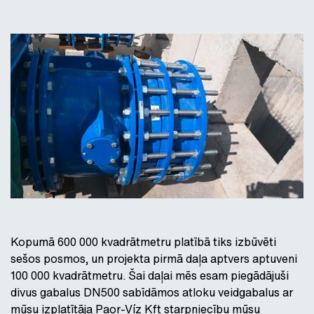
Kopumā 600 000 kvadrātmetru platībā tiks izbūvēti
sešos posmos, un projekta pirmā daļa aptvers aptuveni
100 000 kvadrātmetru. Šai daļai mēs esam piegādājuši
divus gabalus DN500 sabīdāmos atloku veidgabalus ar
mūsu izplatītāja Paor-Víz Kft starpniecību mūsu