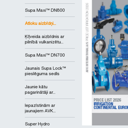
Supa Maxi™ DN800
Atloku aizbīdņi...
Ķīļveida aizbīdnis ar
pilnībā vulkanizētu...
Supa Maxi™ DN700
Jaunais Supa Lock™
pieslēguma sedls
Jaunie kātu
pagarinātāji ar...
Iepazīstinām ar
jaunajiem AVK...
Super Hydro