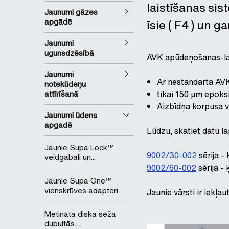
laistīšanas si
Jaunumi gāzes
apgādē
īsie ( F4 ) un g
Jaunumi
ugunsdzēsībā
AVK apūdeņošanas-lais
Jaunumi
Ar nestandarta AVK
notekūdeņu
attīrīšanā
tikai 150 µm epoks
Aizbīdņa korpusa v
Jaunumi ūdens
apgadē
Lūdzu, skatiet datu la
Jaunie Supa Lock™
9002/30-002
sērija -
veidgabali un...
9002/60-002
sērija -
Jaunie Supa One™
vienskrūves adapteri
Jaunie vārsti ir iekļ
Metināta diska sēža
dubultās...