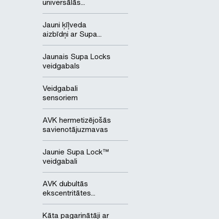
universālās...
Jauni ķīļveda
aizbīdņi ar Supa...
Jaunais Supa Locks
veidgabals
Veidgabali
sensoriem
AVK hermetizējošās
savienotājuzmavas
Jaunie Supa Lock™
veidgabali
AVK dubultās
ekscentritātes...
Kāta pagarinātāji ar