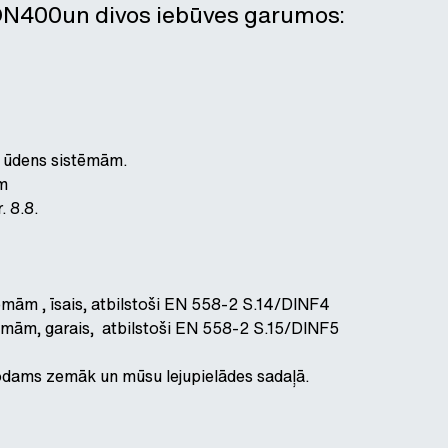
z DN400un divos iebūves garumos:
ā ūdens sistēmām.
im
 8.8.
tēmām , īsais, atbilstoši EN 558-2 S.14/DINF4
stēmām, garais, atbilstoši EN 558-2 S.15/DINF5
rodams zemāk un mūsu lejupielādes sadaļā.