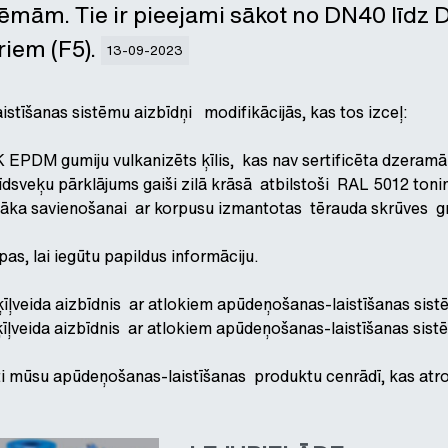
stēmām. Tie ir pieejami sākot no DN40 līd
ariem (F5).
13-09-2023
tīšanas sistēmu aizbīdņi modifikācijās, kas tos izceļ:
 EPDM gumiju vulkanizēts ķīlis, kas nav sertificēta dzeram
īdsveķu pārklājums gaiši zilā krāsā atbilstoši RAL 5012 ton
āka savienošanai ar korpusu izmantotas tērauda skrūves gr.
pas, lai iegūtu papildus informāciju.
 ķīļveida aizbīdnis ar atlokiem apūdeņošanas-laistīšanas sis
 ķīļveida aizbīdnis ar atlokiem apūdeņošanas-laistīšanas si
auti mūsu apūdeņošanas-laistīšanas produktu cenrādī, kas at