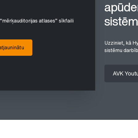
apūde
sistē
“mērķauditorijas atlases” sīkfaili
Uzziniet, kā H
 atjauninātu
sistēmu darbību
AVK Youtu