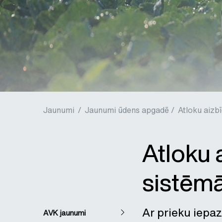
Jaunumi
/
Jaunumi ūdens apgadē /
Atloku aizb
Atloku 
sistēm
Ar prieku iepa
AVK jaunumi