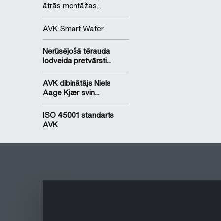
ātrās montāžas...
AVK Smart Water
Nerūsējošā tērauda
lodveida pretvārsti...
AVK dibinātājs Niels
Aage Kjær svin...
ISO 45001 standarts
AVK