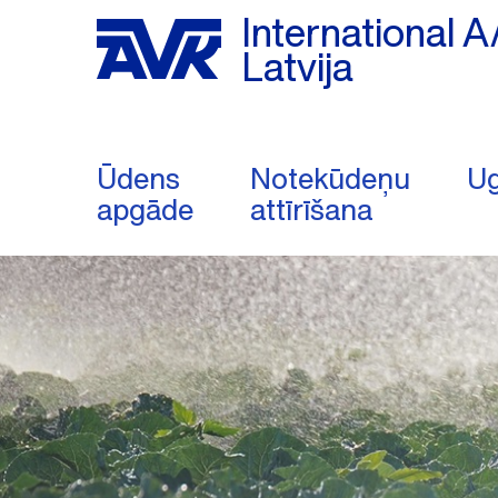
International A
Latvija
Ūdens
Notekūdeņu
Ug
apgāde
attīrīšana