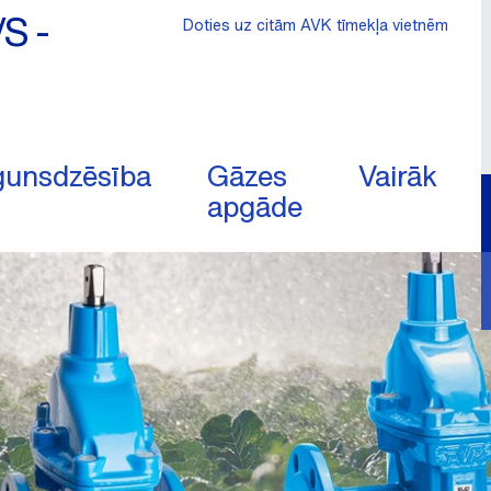
/S -
Doties uz citām AVK tīmekļa vietnēm
unsdzēsība
Gāzes
Vairāk
apgāde