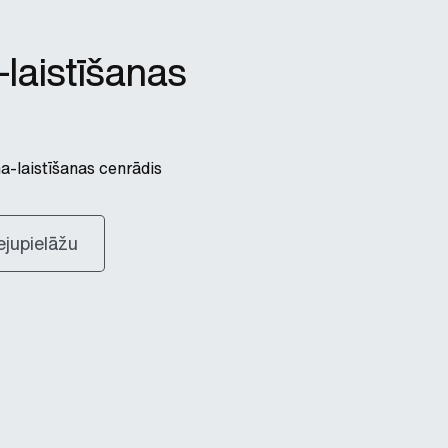
laistīšanas
-laistīšanas cenrādis
ejupielāžu