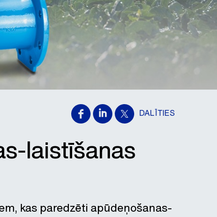
DALĪTIES
s-laistīšanas
ņiem, kas paredzēti apūdeņošanas-