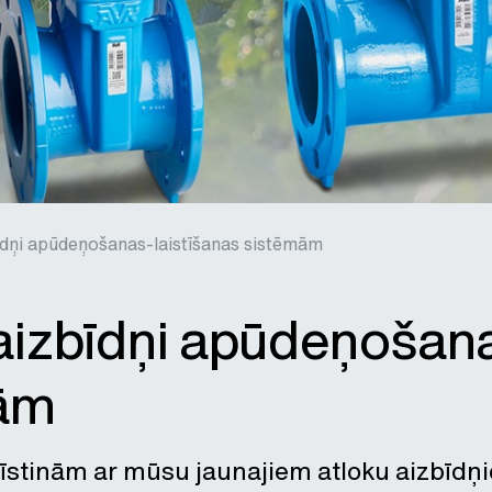
īdņi apūdeņošanas-laistīšanas sistēmām
aizbīdņi apūdeņošana
ām
zīstinām ar mūsu jaunajiem atloku aizbīd