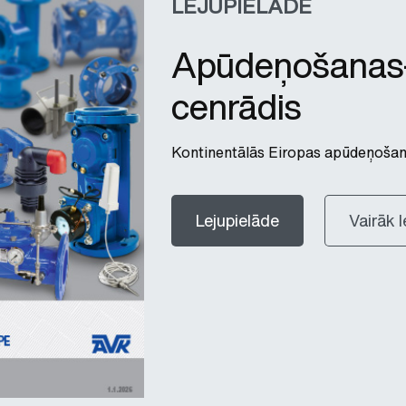
LEJUPIELĀDE
Apūdeņošanas-
cenrādis
Kontinentālās Eiropas apūdeņošana
Lejupielāde
Vairāk l