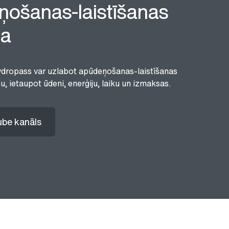
ņošanas-laistīšanas
ma
ydropass var uzlabot apūdeņošanas-laistīšanas
, ietaupot ūdeni, enerģiju, laiku un izmaksas.
be kanāls