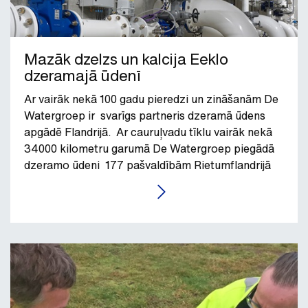
Mazāk dzelzs un kalcija Eeklo
dzeramajā ūdenī
Ar vairāk nekā 100 gadu pieredzi un zināšanām De
Watergroep ir svarīgs partneris dzeramā ūdens
apgādē Flandrijā. Ar cauruļvadu tīklu vairāk nekā
34000 kilometru garumā De Watergroep piegādā
dzeramo ūdeni 177 pašvaldībām Rietumflandrijā
un Austrumflandrijā, flāmu Brabantē un Limburgā.
LASĪT RAKSTU