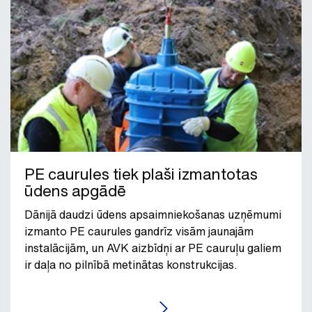
PE caurules tiek plaši izmantotas
ūdens apgādē
Dānijā daudzi ūdens apsaimniekošanas uzņēmumi
izmanto PE caurules gandrīz visām jaunajām
instalācijām, un AVK aizbīdņi ar PE cauruļu galiem
ir daļa no pilnībā metinātas konstrukcijas.
LASĪT RAKSTU