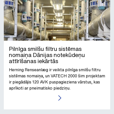
Pilnīga smilšu filtru sistēmas
nomaiņa Dānijas notekūdeņu
attīrīšanas iekārtās
Herning Renseanlæg ir veikta pilnīga smilšu filtru
sistēmas nomaiņa, un VATECH 2000 šim projektam
ir piegādājis 120 AVK puspagieziena vārstus, kas
aprīkoti ar pneimatisko piedziņu.
LASĪT RAKSTU