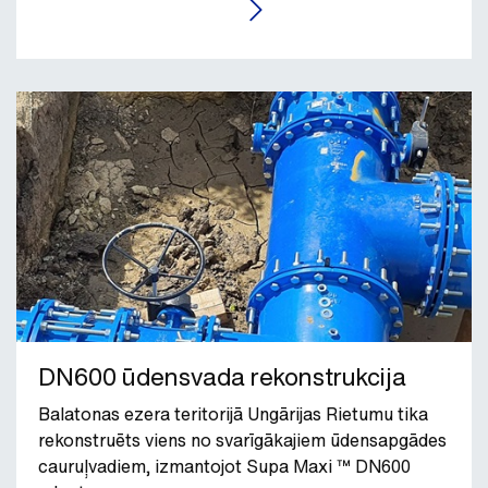
LASĪT RAKSTU
DN600 ūdensvada rekonstrukcija
Balatonas ezera teritorijā Ungārijas Rietumu tika
rekonstruēts viens no svarīgākajiem ūdensapgādes
cauruļvadiem, izmantojot Supa Maxi ™ DN600