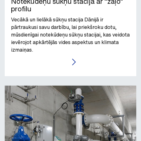
Notekūdeņu sūkņu stacija ar "zaļo"
profilu
Vecākā un lielākā sūkņu stacija Dānijā ir
pārtraukusi savu darbību, lai priekšroku dotu,
mūsdienīgai notekūdeņu sūkņu stacijai, kas veidota
ievērojot apkārtējās vides aspektus un klimata
izmaiņas.
LASĪT RAKSTU