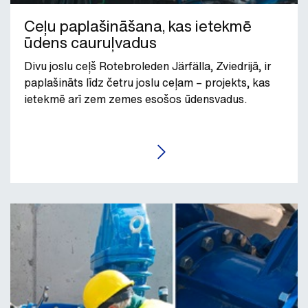
Ceļu paplašināšana, kas ietekmē
ūdens cauruļvadus
Divu joslu ceļš Rotebroleden Järfälla, Zviedrijā, ir
paplašināts līdz četru joslu ceļam – projekts, kas
ietekmē arī zem zemes esošos ūdensvadus.
LASĪT RAKSTU