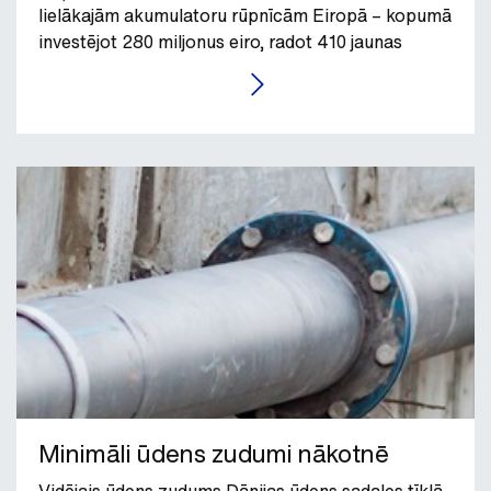
lielākajām akumulatoru rūpnīcām Eiropā – kopumā
investējot 280 miljonus eiro, radot 410 jaunas
darba vietas.
LASĪT RAKSTU
Minimāli ūdens zudumi nākotnē