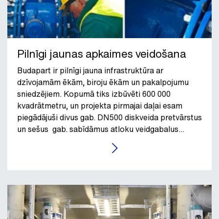
Pilnīgi jaunas apkaimes veidošana
Budapart ir pilnīgi jauna infrastruktūra ar
dzīvojamām ēkām, biroju ēkām un pakalpojumu
sniedzējiem. Kopumā tiks izbūvēti 600 000
kvadrātmetru, un projekta pirmajai daļai esam
piegādājuši divus gab. DN500 diskveida pretvārstus
un sešus gab. sabīdāmus atloku veidgabalus
DN500.
LASĪT RAKSTU