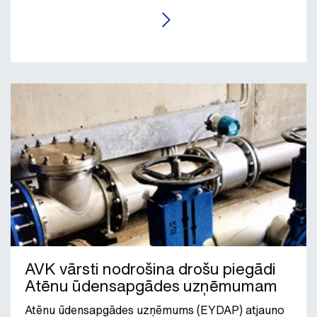
LASĪT RAKSTU
AVK vārsti nodrošina drošu piegādi
Atēnu ūdensapgādes uzņēmumam
Atēnu ūdensapgādes uzņēmums (EYDAP) atjauno