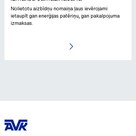
Nolietotu aizbīdņu nomaiņa ļaus ievērojami
ietaupīt gan enerģijas patēriņu, gan pakalpojuma
izmaksas.
LASĪT RAKSTU