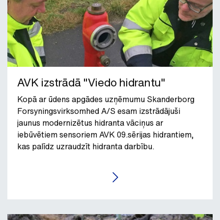
AVK izstrādā "Viedo hidrantu"
Kopā ar ūdens apgādes uzņēmumu Skanderborg
Forsyningsvirksomhed A/S esam izstrādājuši
jaunus modernizētus hidranta vāciņus ar
iebūvētiem sensoriem AVK 09.sērijas hidrantiem,
kas palīdz uzraudzīt hidranta darbību.
LASĪT RAKSTU