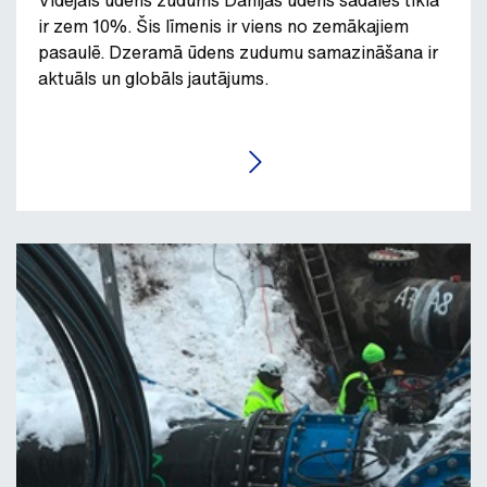
Vidējais ūdens zudums Dānijas ūdens sadales tīklā
ir zem 10%. Šis līmenis ir viens no zemākajiem
pasaulē. Dzeramā ūdens zudumu samazināšana ir
aktuāls un globāls jautājums.
LASĪT RAKSTU