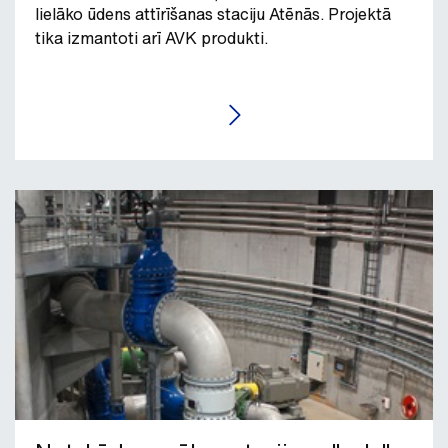
lielāko ūdens attīrīšanas staciju Atēnās. Projektā
tika izmantoti arī AVK produkti.
LASĪT RAKSTU