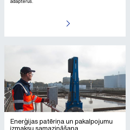
adapterus.
LASĪT RAKSTU
Enerģijas patēriņa un pakalpojumu
izmaksu samazināšana