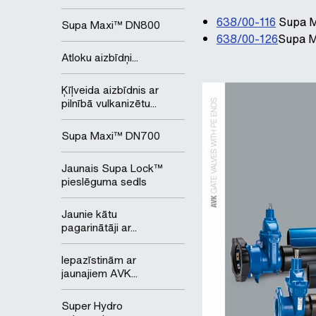
638/00-116
Supa Ma
Supa Maxi™ DN800
638/00-126
Supa M
Atloku aizbīdņi...
Ķīļveida aizbīdnis ar
pilnībā vulkanizētu...
Supa Maxi™ DN700
Jaunais Supa Lock™
pieslēguma sedls
Jaunie kātu
pagarinātāji ar...
Iepazīstinām ar
jaunajiem AVK...
Super Hydro