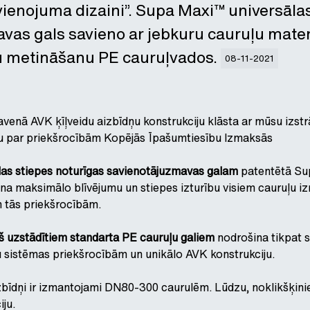
avienojuma dizaini”. Supa Maxi™ universāla
vas gals savieno ar jebkuru cauruļu mater
u metināšanu PE cauruļvados.
08-11-2021
lavenā AVK ķīļveidu aizbīdņu konstrukciju klāsta ar mūsu izstr
iju par priekšrocībām Kopējās Īpašumtiesību Izmaksās
as stiepes noturīgas savienotājuzmavas galam
patentētā Sup
ina maksimālo blīvējumu un stiepes izturību visiem cauruļu i
n tās priekšrocībām.
kš uzstādītiem standarta PE cauruļu galiem
nodrošina tikpat s
 sistēmas priekšrocībām un unikālo AVK konstrukciju.
zbīdņi ir izmantojami DN80-300 caurulēm. Lūdzu, noklikšķini
iju.