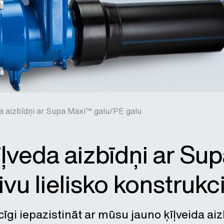
da aizbīdņi ar Supa Maxi™ galu/PE galu
īļveda aizbīdņi ar Su
ivu lielisko konstrukc
gi iepazistināt ar mūsu jauno ķīļveida aizb