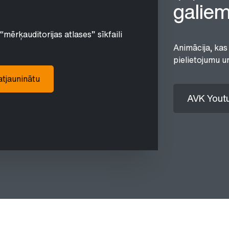
galie
“mērķauditorijas atlases” sīkfaili
Animācija, kas
pielietojumu u
 atjauninātu
AVK Youtu