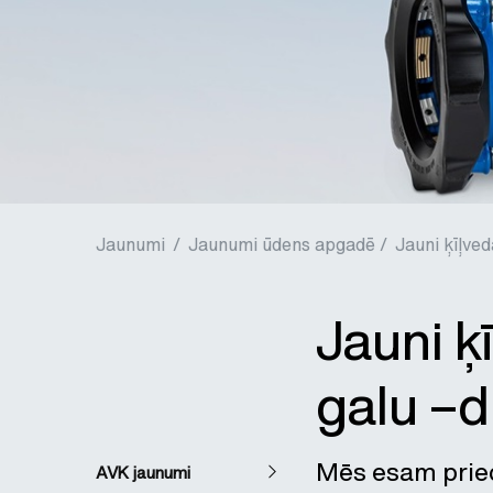
Jaunumi
/
Jaunumi ūdens apgadē /
Jauni ķīļve
Jauni ķ
galu –d
Mēs esam priecī
AVK jaunumi