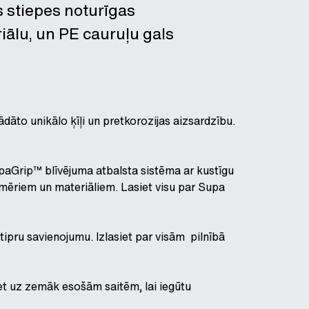
s stiepes noturīgas
iālu, un PE cauruļu gals
ādāto unikālo ķīļi un pretkorozijas aizsardzību.
aGrip™ blīvējuma atbalsta sistēma ar kustīgu
zmēriem un materiāliem. Lasiet visu par Supa
tipru savienojumu. Izlasiet par visām pilnībā
et uz zemāk esošām saitēm, lai iegūtu