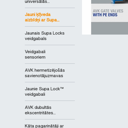
universālās...
Jauni ķīļveda
aizbīdņi ar Supa...
Jaunais Supa Locks
veidgabals
Veidgabali
sensoriem
AVK hermetizējošās
savienotājuzmavas
Jaunie Supa Lock™
veidgabali
AVK dubultās
ekscentritātes...
Kāta pagarinātāji ar