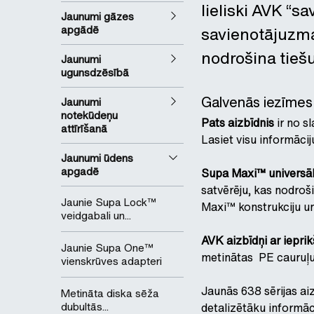
lieliski AVK “s
Jaunumi gāzes
apgādē
savienotājuzma
nodrošina tieš
Jaunumi
ugunsdzēsībā
Galvenās iezīmes
Jaunumi
notekūdeņu
Pats aizbīdnis
ir no s
attīrīšanā
Lasiet visu informāc
Jaunumi ūdens
apgadē
Supa Maxi™ universāl
satvērēju, kas nodroš
Jaunie Supa Lock™
Maxi™ konstrukciju u
veidgabali un...
AVK aizbīdņi ar iepri
Jaunie Supa One™
metinātas PE cauruļu
vienskrūves adapteri
Jaunās 638 sērijas ai
Metināta diska sēža
dubultās...
detalizētāku informāc