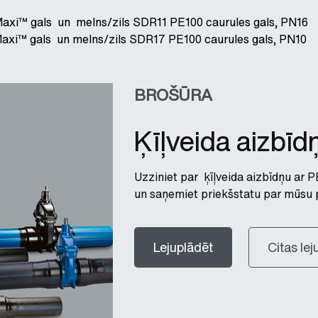
xi™ gals un melns/zils SDR11 PE100 caurules gals, PN16
axi™ gals un melns/zils SDR17 PE100 caurules gals, PN10
BROŠŪRA
Ķīļveida aizbīd
Uzziniet par ķīļveida aizbīdņu ar
un saņemiet priekšstatu par mūsu 
Lejuplādēt
Citas le