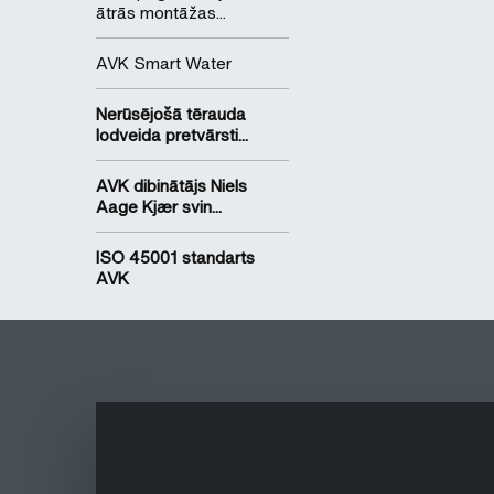
ātrās montāžas...
AVK Smart Water
Nerūsējošā tērauda
lodveida pretvārsti...
AVK dibinātājs Niels
Aage Kjær svin...
ISO 45001 standarts
AVK