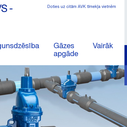
/S -
Doties uz citām AVK tīmekļa vietnēm
unsdzēsība
Gāzes
Vairāk
apgāde