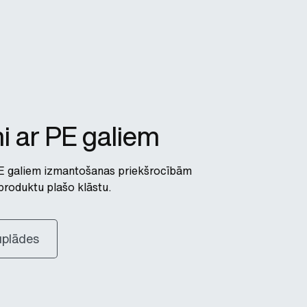
ņi ar PE galiem
 PE galiem izmantošanas priekšrocībām
produktu plašo klāstu.
juplādes