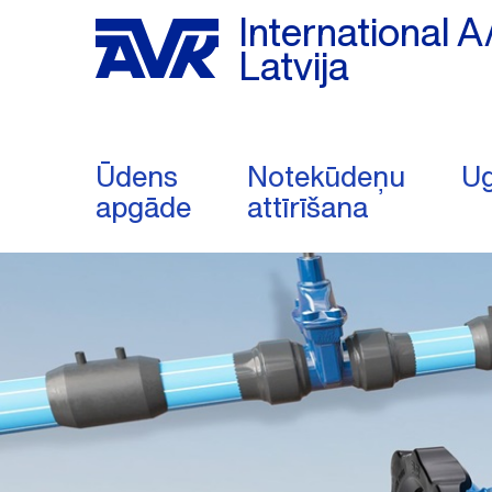
International A
Latvija
Ūdens
Notekūdeņu
Ug
apgāde
attīrīšana