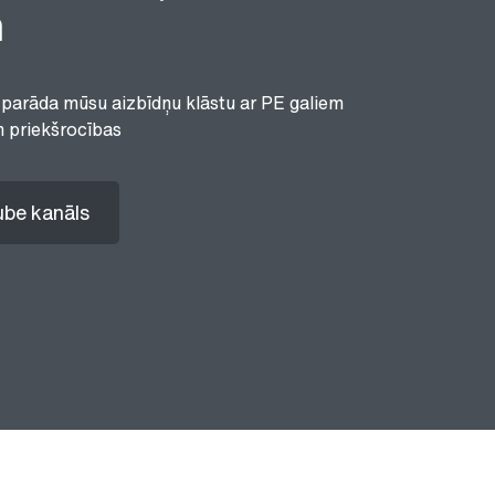
m
 parāda mūsu aizbīdņu klāstu ar PE galiem
n priekšrocības
be kanāls