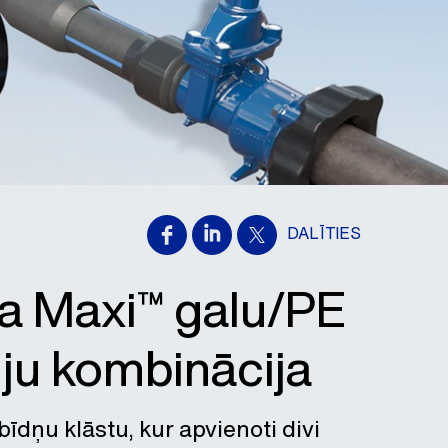
DALĪTIES
pa Maxi™ galu/PE
iju kombinācija
īdņu klāstu, kur apvienoti divi