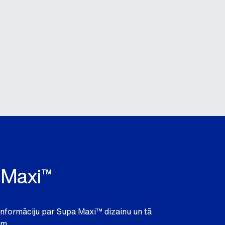
 Maxi™
u informāciju par Supa Maxi™ dizainu un tā
ām.