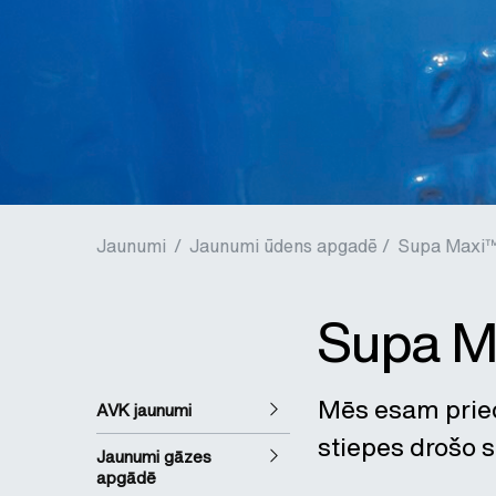
Jaunumi
/
Jaunumi ūdens apgadē /
Supa Maxi
Supa M
Mēs esam priec
AVK jaunumi
stiepes drošo 
Jaunumi gāzes
apgādē