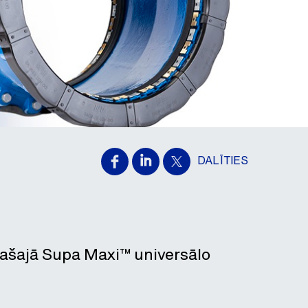
DALĪTIES
lašajā Supa Maxi™ universālo