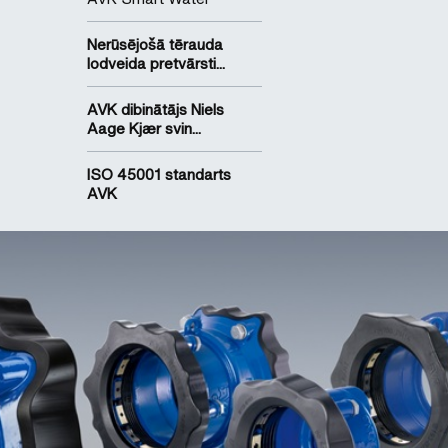
Nerūsējošā tērauda
lodveida pretvārsti...
AVK dibinātājs Niels
Aage Kjær svin...
ISO 45001 standarts
AVK