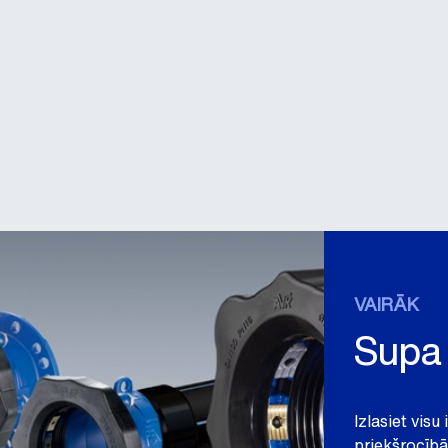
VAIRĀK
Supa
Izlasiet vis
priekšrocīb