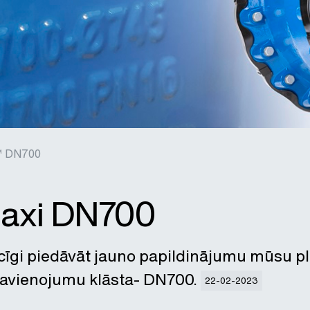
™ DN700
axi DN700
īgi piedāvāt jauno papildinājumu mūsu p
savienojumu klāsta- DN700.
22-02-2023