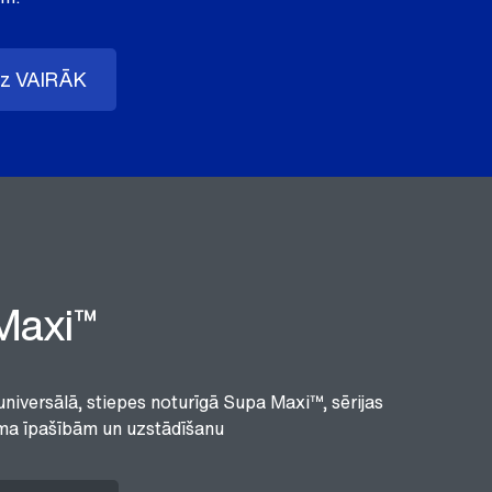
uz VAIRĀK
Maxi™
universālā, stiepes noturīgā Supa Maxi™, sērijas
ma īpašībām un uzstādīšanu