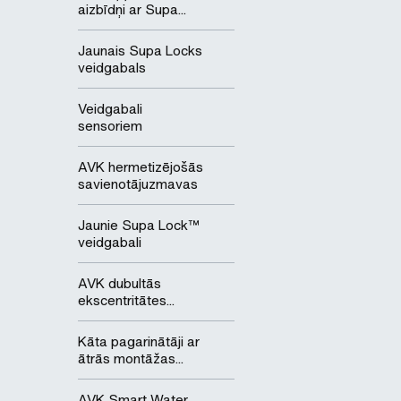
aizbīdņi ar Supa...
Jaunais Supa Locks
veidgabals
Veidgabali
sensoriem
AVK hermetizējošās
savienotājuzmavas
Jaunie Supa Lock™
veidgabali
AVK dubultās
ekscentritātes...
Kāta pagarinātāji ar
ātrās montāžas...
AVK Smart Water