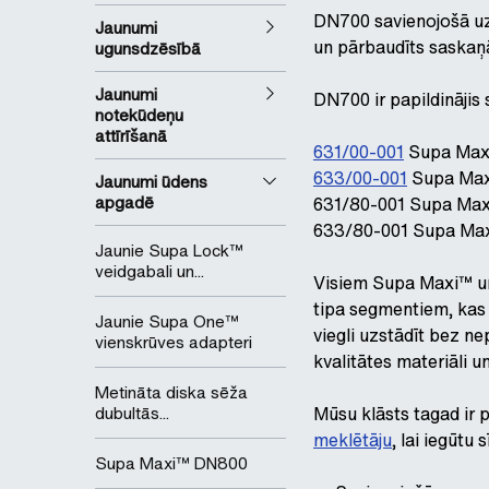
DN700 savienojošā uzm
Jaunumi
un pārbaudīts saskaņā
ugunsdzēsībā
Jaunumi
DN700 ir papildinājis 
notekūdeņu
attīrīšanā
631/00-001
Supa Maxi
633/00-001
Supa Maxi
Jaunumi ūdens
apgadē
631/80-001 Supa Max
633/80-001 Supa Maxi
Jaunie Supa Lock™
veidgabali un...
Visiem Supa Maxi™ un
tipa segmentiem, kas 
Jaunie Supa One™
viegli uzstādīt bez n
vienskrūves adapteri
kvalitātes materiāli 
Metināta diska sēža
dubultās...
Mūsu klāsts tagad ir 
meklētāju
, lai iegūtu 
Supa Maxi™ DN800