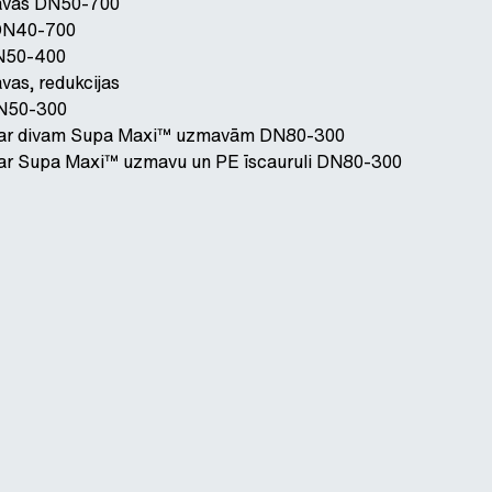
avas DN50-700
 DN40-700
N50-400
as, redukcijas
DN50-300
s ar divam Supa Maxi™ uzmavām DN80-300
s ar Supa Maxi™ uzmavu un PE īscauruli DN80-300