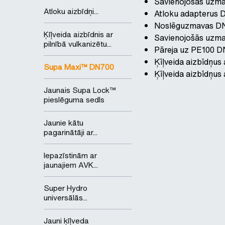
Savienojošās uzm
Atloku aizbīdņi...
Atloku adapterus
Noslēguzmavas D
Ķīļveida aizbīdnis ar
Savienojošās uzmav
pilnībā vulkanizētu...
Pāreja uz PE100 
Ķīļveida aizbīdņu
Supa Maxi™ DN700
Ķīļveida aizbīdņu
Jaunais Supa Lock™
pieslēguma sedls
Jaunie kātu
pagarinātāji ar...
Iepazīstinām ar
jaunajiem AVK...
Super Hydro
universālās...
Jauni ķīļveda