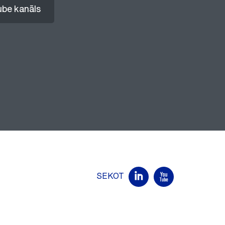
be kanāls
SEKOT