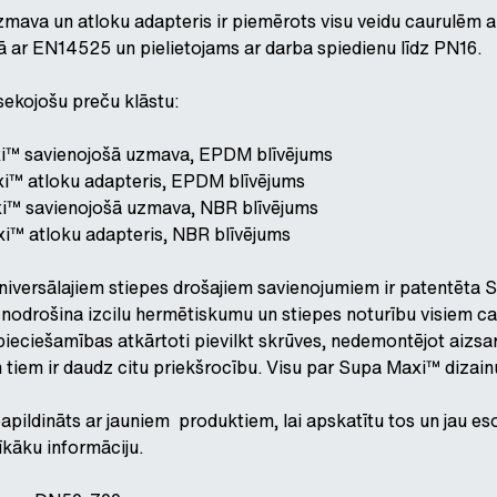
ava un atloku adapteris ir piemērots visu veidu caurulēm ar
 ar EN14525 un pielietojams ar darba spiedienu līdz PN16.
sekojošu preču klāstu:
™ savienojošā uzmava, EPDM blīvējums
™ atloku adapteris, EPDM blīvējums
i™ savienojošā uzmava, NBR blīvējums
™ atloku adapteris, NBR blīvējums
iversālajiem stiepes drošajiem savienojumiem ir patentēta 
nodrošina izcilu hermētiskumu un stiepes noturību visiem cau
epieciešamības atkārtoti pievilkt skrūves, nedemontējot aizs
un tiem ir daudz citu priekšrocību. Visu par Supa Maxi™ dizai
papildināts ar jauniem produktiem, lai apskatītu tos un jau 
sīkāku informāciju.