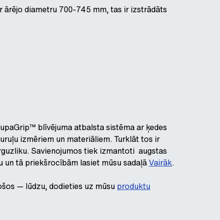
 ārējo diametru 700-745 mm, tas ir izstrādāts
SupaGrip™ blīvējuma atbalsta sistēma ar ķedes
ruļu izmēriem un materiāliem. Turklāt tos ir
arguzliku. Savienojumos tiek izmantoti augstas
nu un tā priekšrocībām lasiet mūsu sadaļā
Vairāk
.
esošos — lūdzu, dodieties uz mūsu
produktu