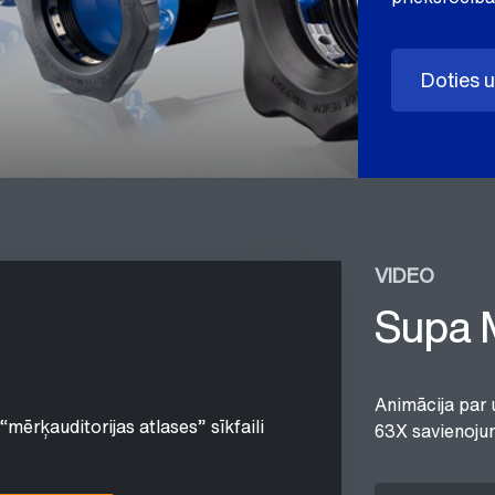
Doties 
VIDEO
Supa 
Animācija par 
“mērķauditorijas atlases” sīkfaili
63X savienoju