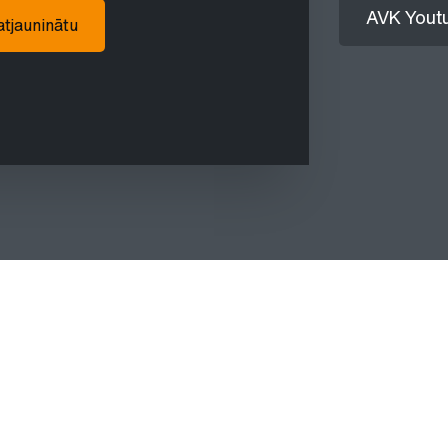
AVK Youtu
 atjauninātu