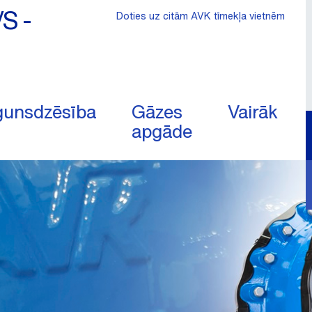
/S -
Doties uz citām AVK tīmekļa vietnēm
unsdzēsība
Gāzes
Vairāk
apgāde