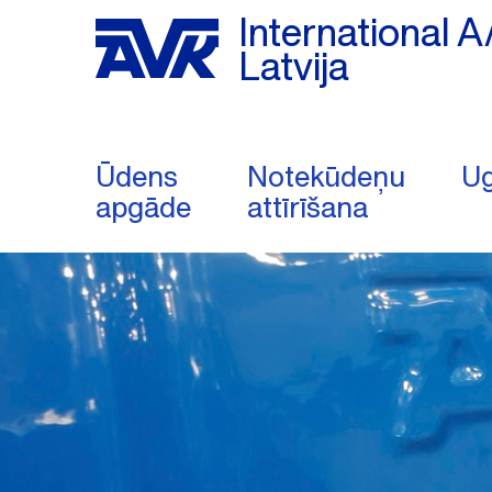
International A
Latvija
Ūdens
Notekūdeņu
Ug
apgāde
attīrīšana