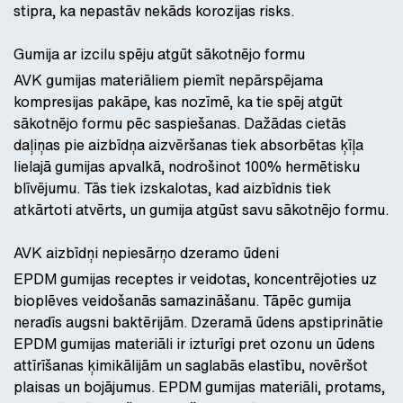
stipra, ka nepastāv nekāds korozijas risks.
Gumija ar izcilu spēju atgūt sākotnējo formu
AVK gumijas materiāliem piemīt nepārspējama
kompresijas pakāpe, kas nozīmē, ka tie spēj atgūt
sākotnējo formu pēc saspiešanas. Dažādas cietās
daļiņas pie aizbīdņa aizvēršanas tiek absorbētas ķīļa
lielajā gumijas apvalkā, nodrošinot 100% hermētisku
blīvējumu. Tās tiek izskalotas, kad aizbīdnis tiek
atkārtoti atvērts, un gumija atgūst savu sākotnējo formu.
AVK aizbīdņi nepiesārņo dzeramo ūdeni
EPDM gumijas receptes ir veidotas, koncentrējoties uz
bioplēves veidošanās samazināšanu. Tāpēc gumija
neradīs augsni baktērijām. Dzeramā ūdens apstiprinātie
EPDM gumijas materiāli ir izturīgi pret ozonu un ūdens
attīrīšanas ķimikālijām un saglabās elastību, novēršot
plaisas un bojājumus. EPDM gumijas materiāli, protams,