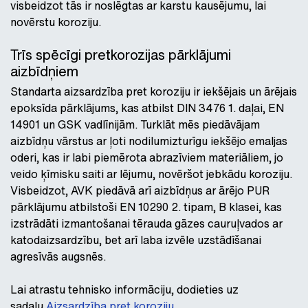
visbeidzot tās ir noslēgtas ar karstu kausējumu, lai
novērstu koroziju.
Trīs spēcīgi pretkorozijas pārklājumi
aizbīdņiem
Standarta aizsardzība pret koroziju ir iekšējais un ārējais
epoksīda pārklājums, kas atbilst DIN 3476 1. daļai, EN
14901 un GSK vadlīnijām. Turklāt mēs piedāvājam
aizbīdņu vārstus ar ļoti nodilumizturīgu iekšējo emaljas
oderi, kas ir labi piemērota abrazīviem materiāliem, jo
veido ķīmisku saiti ar lējumu, novēršot jebkādu koroziju.
Visbeidzot, AVK piedāvā arī aizbīdņus ar ārējo PUR
pārklājumu atbilstoši EN 10290 2. tipam, B klasei, kas
izstrādāti izmantošanai tērauda gāzes cauruļvados ar
katodaizsardzību, bet arī laba izvēle uzstādīšanai
agresīvās augsnēs.
Lai atrastu tehnisko informāciju, dodieties uz
sadaļu
Aizsardzība pret koroziju
.