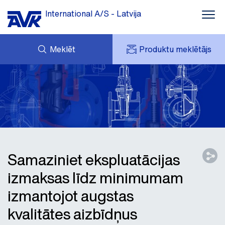
International A/S - Latvija
Meklēt
Produktu meklētājs
GROZS
JAUNUMI
MANS AVK
LEJUPLĀDES
AVK HOLDING (GROUP)
ATSAUCES
CENU LAPA
KONTAKTI
PAR AVK
Samaziniet ekspluatācijas
izmaksas līdz minimumam
izmantojot augstas
kvalitātes aizbīdņus