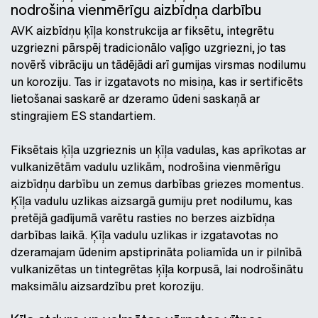
nodrošina vienmērīgu aizbīdņa darbību
AVK aizbīdņu ķīļa konstrukcija ar fiksētu, integrētu
uzgriezni pārspēj tradicionālo vaļīgo uzgriezni, jo tas
novērš vibrāciju un tādējādi arī gumijas virsmas nodilumu
un koroziju. Tas ir izgatavots no misiņa, kas ir sertificēts
lietošanai saskarē ar dzeramo ūdeni saskaņā ar
stingrajiem ES standartiem.
Fiksētais ķīļa uzgrieznis un ķīļa vadulas, kas aprīkotas ar
vulkanizētām vadulu uzlikām, nodrošina vienmērīgu
aizbīdņu darbību un zemus darbības griezes momentus.
Ķīļa vadulu uzlikas aizsargā gumiju pret nodilumu, kas
pretējā gadījumā varētu rasties no berzes aizbīdņa
darbības laikā. Ķīļa vadulu uzlikas ir izgatavotas no
dzeramajam ūdenim apstiprināta poliamīda un ir pilnībā
vulkanizētas un tintegrētas ķīļa korpusā, lai nodrošinātu
maksimālu aizsardzību pret koroziju.