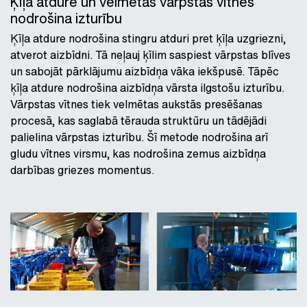
Ķīļa atdure un velmētas vārpstas vītnes
nodrošina izturību
Ķīļa atdure nodrošina stingru atduri pret ķīļa uzgriezni,
atverot aizbīdni. Tā neļauj ķīlim saspiest vārpstas blīves
un sabojāt pārklājumu aizbīdņa vāka iekšpusē. Tāpēc
ķīļa atdure nodrošina aizbīdņa vārsta ilgstošu izturību.
Vārpstas vītnes tiek velmētas aukstās presēšanas
procesā, kas saglabā tērauda struktūru un tādējādi
palielina vārpstas izturību. Šī metode nodrošina arī
gludu vītnes virsmu, kas nodrošina zemus aizbīdņa
darbības griezes momentus.