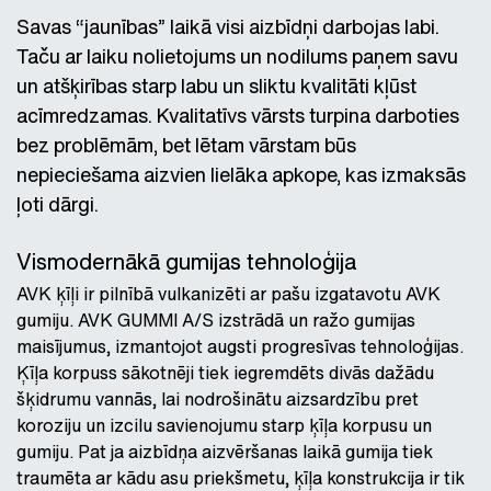
Savas “jaunības” laikā visi aizbīdņi darbojas labi.
Taču ar laiku nolietojums un nodilums paņem savu
un atšķirības starp labu un sliktu kvalitāti kļūst
acīmredzamas. Kvalitatīvs vārsts turpina darboties
bez problēmām, bet lētam vārstam būs
nepieciešama aizvien lielāka apkope, kas izmaksās
ļoti dārgi.
Vismodernākā gumijas tehnoloģija
AVK ķīļi ir pilnībā vulkanizēti ar pašu izgatavotu AVK
gumiju. AVK GUMMI A/S izstrādā un ražo gumijas
maisījumus, izmantojot augsti progresīvas tehnoloģijas.
Ķīļa korpuss sākotnēji tiek iegremdēts divās dažādu
šķidrumu vannās, lai nodrošinātu aizsardzību pret
koroziju un izcilu savienojumu starp ķīļa korpusu un
gumiju. Pat ja aizbīdņa aizvēršanas laikā gumija tiek
traumēta ar kādu asu priekšmetu, ķīļa konstrukcija ir tik