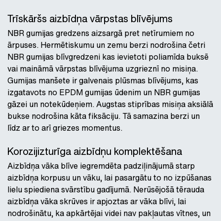
Trīskāršs aizbīdņa vārpstas blīvējums
NBR gumijas gredzens aizsargā pret netīrumiem no
ārpuses. Hermētiskumu un zemu berzi nodrošina četri
NBR gumijas blīvgredzeni kas ievietoti poliamīda buksē
vai maināmā vārpstas blīvējuma uzgrieznī no misiņa.
Gumijas manšete ir galvenais plūsmas blīvējums, kas
izgatavots no EPDM gumijas ūdenim un NBR gumijas
gāzei un notekūdeņiem. Augstas stiprības misiņa aksiālā
bukse nodrošina kāta fiksāciju. Tā samazina berzi un
līdz ar to arī griezes momentus.
Korozijizturīga aizbīdņu komplektēšana
Aizbīdņa vāka blīve iegremdēta padziļinājumā starp
aizbīdņa korpusu un vāku, lai pasargātu to no izpūšanas
lielu spiediena svārstību gadījumā. Nerūsējošā tērauda
aizbīdņa vāka skrūves ir apjoztas ar vāka blīvi, lai
nodrošinātu, ka apkārtējai videi nav pakļautas vītnes, un